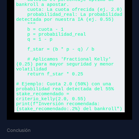
bankroll a apostar.

    cuota: La cuota ofrecida (ej. 2.0)

    probabilidad_real: La probabilidad 
detectada por nuestra IA (ej. 0.55)

    """

    b = cuota - 1

    p = probabilidad_real

    q = 1 - p

    f_star = (b * p - q) / b

    # Aplicamos 'Fractional Kelly' 
(0.25) para mayor seguridad y menor 
volatilidad

    return f_star * 0.25

# Ejemplo: Cuota 2.0 (50%) con una 
probabilidad real detectada del 55%

stake_recomendado = 
criterio_kelly(2.0, 0.55)

print(f"Inversión recomendada: 
{stake_recomendado:.2%} del bankroll")
Conclusión