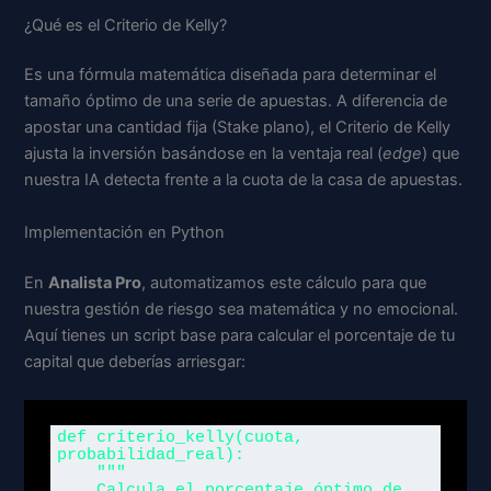
¿Qué es el Criterio de Kelly?
Es una fórmula matemática diseñada para determinar el
tamaño óptimo de una serie de apuestas. A diferencia de
apostar una cantidad fija (Stake plano), el Criterio de Kelly
ajusta la inversión basándose en la ventaja real (
edge
) que
nuestra IA detecta frente a la cuota de la casa de apuestas.
Implementación en Python
En
Analista Pro
, automatizamos este cálculo para que
nuestra gestión de riesgo sea matemática y no emocional.
Aquí tienes un script base para calcular el porcentaje de tu
capital que deberías arriesgar:
def criterio_kelly(cuota, 
probabilidad_real):

    """

    Calcula el porcentaje óptimo de 