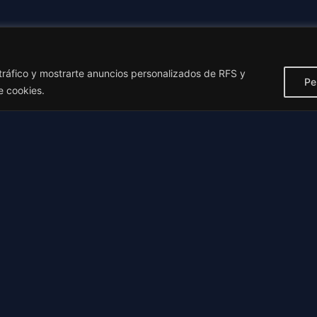
 tráfico y mostrarte anuncios personalizados de RFS y
Pe
e cookies.
Ciencia de Datos y Estrategia Deportiva
is profundos basados en probabilidad implícita y algoritmo