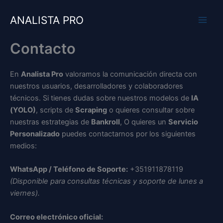
Ir
al
ANALISTA PRO
contenido
Contacto
En
Analista Pro
valoramos la comunicación directa con
nuestros usuarios, desarrolladores y colaboradores
técnicos. Si tienes dudas sobre nuestros modelos de
IA
(YOLO)
, scripts de
Scraping
o quieres consultar sobre
nuestras estrategias de
Bankroll
, O quieres un
Servicio
Personalizado
puedes contactarnos por los siguientes
medios:
WhatsApp / Teléfono de Soporte:
+351911878119
(Disponible para consultas técnicas y soporte de lunes a
viernes).
Correo electrónico oficial: