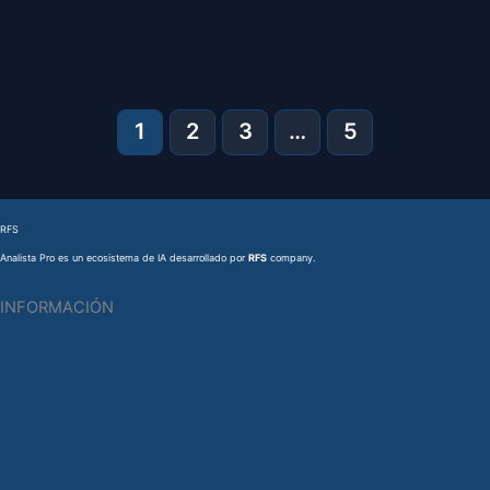
1
2
3
…
5
RFS
Analista Pro es un ecosistema de IA desarrollado por
RFS
company.
INFORMACIÓN
Articulos
Sobre Analista Pro
Contacto
Aviso Legal
Politica de Privacidad
Cookies